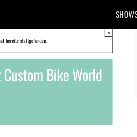
SHOW
×
at bereits stattgefunden.
z Custom Bike World