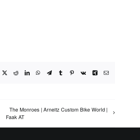
acebook
X
Reddit
LinkedIn
WhatsApp
Telegram
Tumblr
Pinterest
Vk
Xing
E-
Mail
The Monroes | Arneitz Custom Bike World |
Faak AT