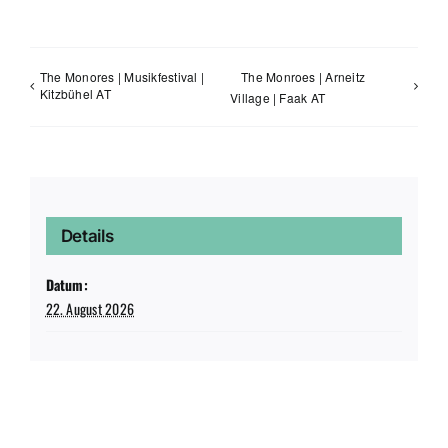
The Monores | Musikfestival |
The Monroes | Arneitz
Kitzbühel AT
Village | Faak AT
Details
Datum:
22. August 2026