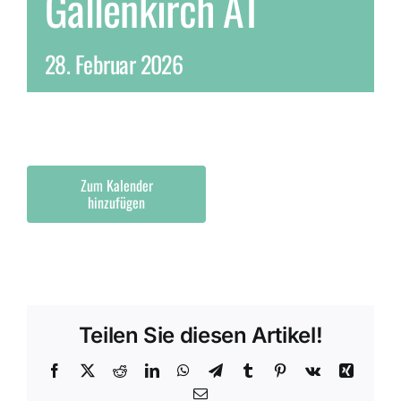
Gallenkirch AT
28. Februar 2026
Zum Kalender
hinzufügen
Teilen Sie diesen Artikel!
Facebook
X
Reddit
LinkedIn
WhatsApp
Telegram
Tumblr
Pinterest
Vk
Xing
E-