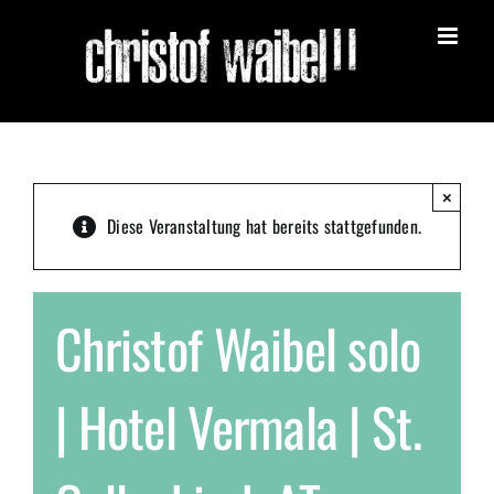
Zum
Inhalt
springen
×
Diese Veranstaltung hat bereits stattgefunden.
Christof Waibel solo
| Hotel Vermala | St.