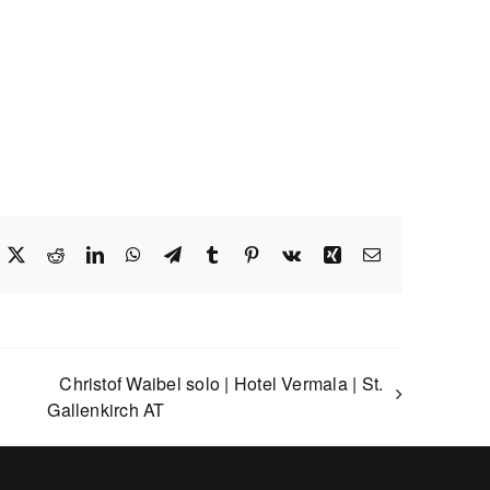
acebook
X
Reddit
LinkedIn
WhatsApp
Telegram
Tumblr
Pinterest
Vk
Xing
E-
Mail
Christof Waibel solo | Hotel Vermala | St.
Gallenkirch AT