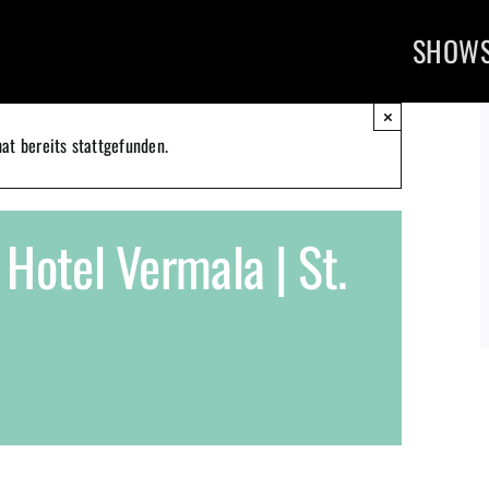
SHOW
×
at bereits stattgefunden.
 Hotel Vermala | St.