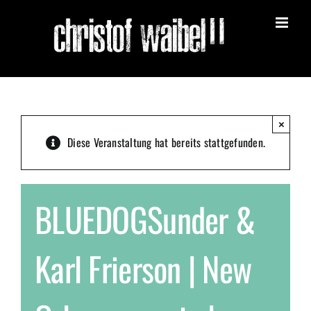
Zum
Inhalt
springen
×
Diese Veranstaltung hat bereits stattgefunden.
BLUEDOGSunder &
Karl Frierson | New