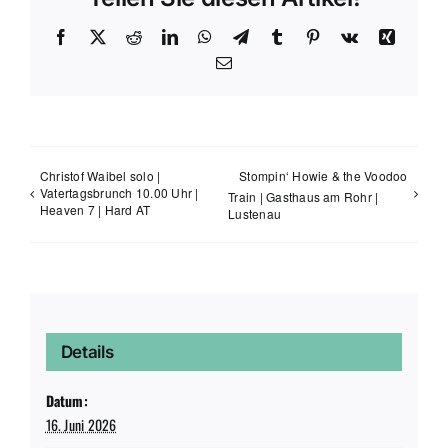
Facebook
X
Reddit
LinkedIn
WhatsApp
Telegram
Tumblr
Pinterest
Vk
Xing
E-
Mail
Christof Waibel solo |
Stompin‘ Howie & the Voodoo
Vatertagsbrunch 10.00 Uhr |
Train | Gasthaus am Rohr |
Heaven 7 | Hard AT
Lustenau
Details
Datum:
16. Juni 2026