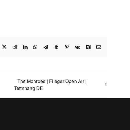
acebook
X
Reddit
LinkedIn
WhatsApp
Telegram
Tumblr
Pinterest
Vk
Xing
E-
Mail
The Monroes | Flieger Open Air |
Tettnnang DE