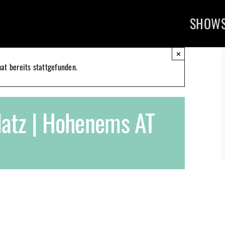
SHOW
×
at bereits stattgefunden.
latz | Hohenems AT