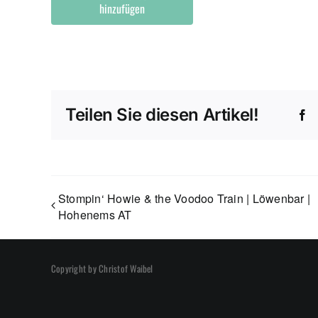
hinzufügen
Teilen Sie diesen Artikel!
F
Stompin‘ Howie & the Voodoo Train | Löwenbar |
Hohenems AT
Copyright by Christof Waibel