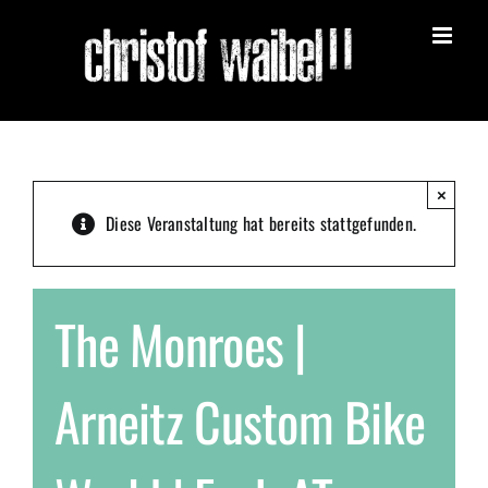
Zum
Inhalt
springen
×
Diese Veranstaltung hat bereits stattgefunden.
The Monroes |
Arneitz Custom Bike