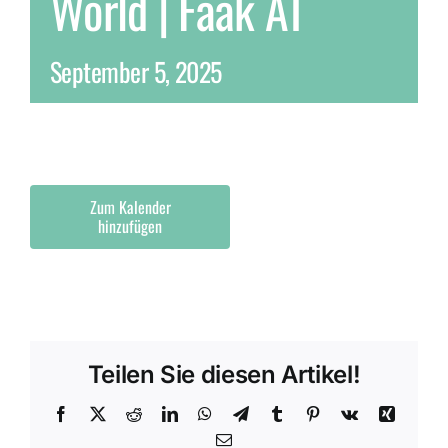
World | Faak AT
September 5, 2025
Zum Kalender
hinzufügen
Teilen Sie diesen Artikel!
Facebook
X
Reddit
LinkedIn
WhatsApp
Telegram
Tumblr
Pinterest
Vk
Xing
E-