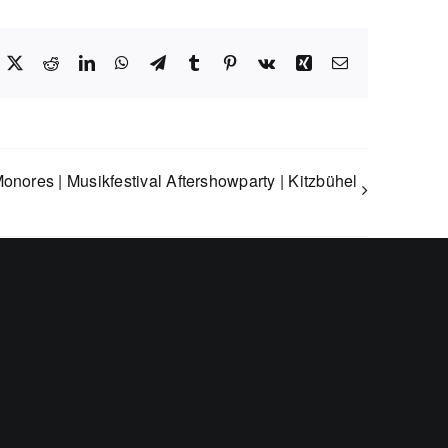
acebook
X
Reddit
LinkedIn
WhatsApp
Telegram
Tumblr
Pinterest
Vk
Xing
E-
Mail
onores | Musikfestival Aftershowparty | Kitzbühel