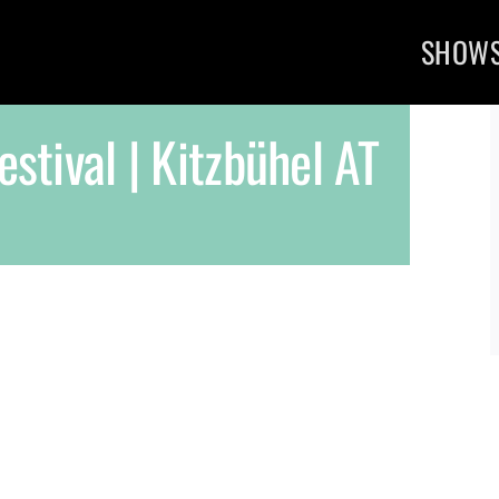
SHOW
stival | Kitzbühel AT