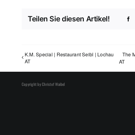
Teilen Sie diesen Artikel!
F
K.M. Special | Restaurant Seibl | Lochau
The M
AT
AT
Copyright by Christof Waibel