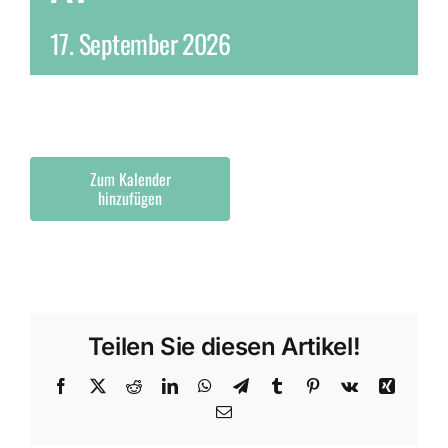
17. September 2026
Zum Kalender
hinzufügen
Teilen Sie diesen Artikel!
Facebook
X
Reddit
LinkedIn
WhatsApp
Telegram
Tumblr
Pinterest
Vk
Xing
E-
Mail